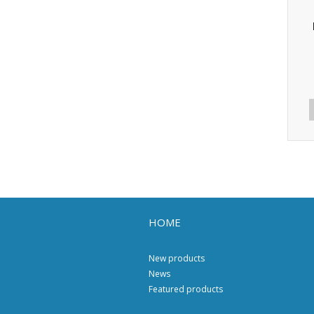
HOME
New products
News
Featured products