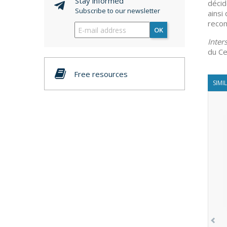
Stay informed
décid
Subscribe to our newsletter
ainsi
recom
OK
Inter
du Ce
Free resources
SIMI