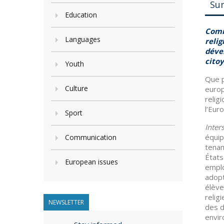
Su
Education
Comm
Languages
relig
déve
cito
Youth
Que p
Culture
europ
relig
l’Eur
Sport
Inter
équip
Communication
tenan
États
European issues
emplo
adopt
élève
relig
NEWSLETTER
des d
envir