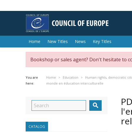
Home
New Titles
News
Key Titles
Bookshop or sales agent? Don't hesitate to c
You are
Home
Education
Human rights, democratic citi
here:
monde en éducation interculturelle
PD

l'
re
CATALOG