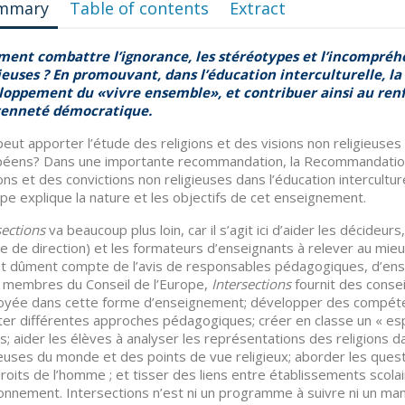
mmary
Table of contents
Extract
ent combattre l’ignorance, les stéréotypes et l’incompréhe
ieuses ? En promouvant, dans l’éducation interculturelle, la 
loppement du «vivre ensemble», et contribuer ainsi au renf
yenneté démocratique.
eut apporter l’étude des religions et des visions non religieuses
éens? Dans une importante recommandation, la Recommandation
ions et des convictions non religieuses dans l’éducation intercultu
ope explique la nature et les objectifs de cet enseignement.
sections
va beaucoup plus loin, car il s’agit ici d’aider les décideu
e de direction) et les formateurs d’enseignants à relever au mie
t dûment compte de l’avis de responsables pédagogiques, d’ens
 membres du Conseil de l’Europe,
Intersections
fournit des conse
yée dans cette forme d’enseignement; développer des compéte
er différentes approches pédagogiques; créer en classe un « esp
s; aider les élèves à analyser les représentations des religions da
ieuses du monde et des points de vue religieux; aborder les questi
roits de l’homme ; et tisser des liens entre établissements scolai
onnement. Intersections n’est ni un programme à suivre ni un mani