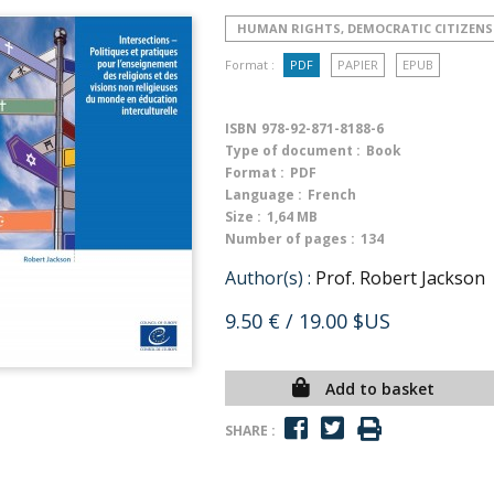
HUMAN RIGHTS, DEMOCRATIC CITIZENS
Format :
PDF
PAPIER
EPUB
ISBN
978-92-871-8188-6
Type of document :
Book
Format :
PDF
Language :
French
Size :
1,64 MB
Number of pages :
134
Author(s) :
Prof. Robert Jackson
9.50 €
/ 19.00 $US
Add to basket
SHARE :