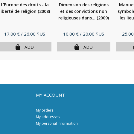
L'Europe des droits - la
Dimension des religions
Manuel 
liberté de religion
(2008)
et des convictions non
symbole
religieuses dans...
(2009)
les lie
Price
Price
Price
17.00 €
/ 26.00 $US
10.00 €
/ 20.00 $US
25.00
ADD
ADD
MY ACCOUNT
My orders
My addresses
My personal information