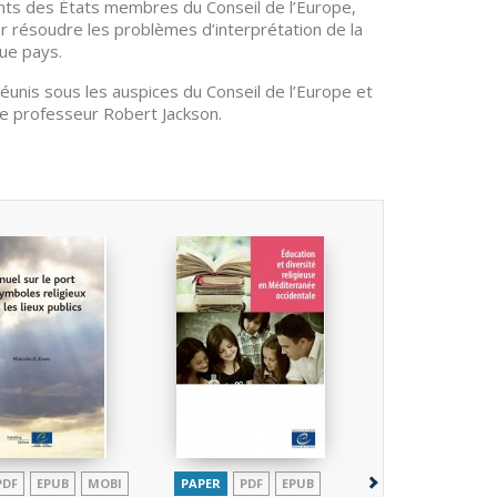
nts des États membres du Conseil de l’Europe,
ur résoudre les problèmes d’interprétation de la
ue pays.
 réunis sous les auspices du Conseil de l’Europe et
e professeur Robert Jackson.
PDF
EPUB
MOBI
PAPER
PDF
EPUB
PAPER
P