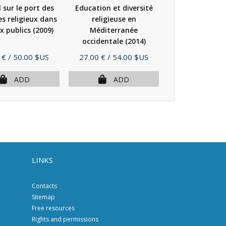
sur le port des
Education et diversité
L'Europe des dr
s religieux dans
religieuse en
liberté de relig
ux publics
(2009)
Méditerranée
occidentale
(2014)
Price
Price
 €
/ 50.00 $US
27.00 €
/ 54.00 $US
17.00 €
/ 26.
ADD
ADD
AD
LINKS
Contacts
Sitemap
Free resources
Rights and permissions