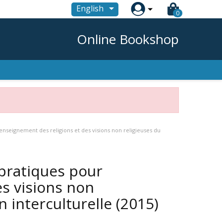

English
0
Online Bookshop
l'enseignement des religions et des visions non religieuses du
 pratiques pour
es visions non
 interculturelle
(2015)