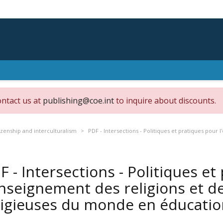
ontact us at
publishing@coe.int
to inquire about discounts.
zenship and interculturalism
PDF - Intersections - Politiques et pratiques pour 
F - Intersections - Politiques et
enseignement des religions et d
ligieuses du monde en éducation