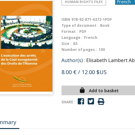
HUMAN RIGHTS FILES
ISBN
978-92-871-6372-1PDF
Type of document :
Book
Format :
PDF
Language :
French
Size :
A5
Number of pages :
100
Author(s) :
Elisabeth Lambert A
8.00 €
/ 12.00 $US
Add to basket
SHARE :
mmary