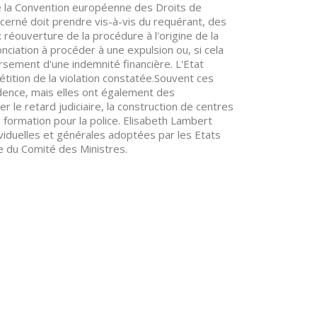
 de la Convention européenne des Droits de
oncerné doit prendre vis-à-vis du requérant, des
 réouverture de la procédure à l'origine de la
nonciation à procéder à une expulsion ou, si cela
rsement d'une indemnité financière. L'Etat
tition de la violation constatée.Souvent ces
udence, mais elles ont également des
e retard judiciaire, la construction de centres
ormation pour la police. Elisabeth Lambert
iduelles et générales adoptées par les Etats
e du Comité des Ministres.