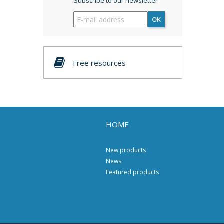
Subscribe to our newsletter
OK
Free resources
HOME
New products
News
Featured products