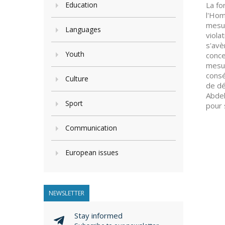
Education
La fo
l'Hom
mesur
Languages
viola
s'avè
Youth
conce
mesur
consé
Culture
de dé
Abdel
Sport
pour 
Communication
European issues
NEWSLETTER
Stay informed