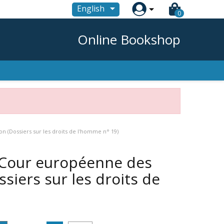

English
0
Online Bookshop
n (Dossiers sur les droits de l'homme n° 19)
a Cour européenne des
siers sur les droits de