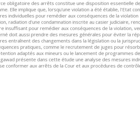
rce obligatoire des arrêts constitue une disposition essentielle
me. Elle implique que, lorsqu'une violation a été établie, l'Etat c
es individuelles pour remédier aux conséquences de la violation :
tion, radiation d'une condamnation inscrite au casier judiciaire, re
re insuffisant pour remédier aux conséquences de la violation, ve
rné doit aussi prendre des mesures générales pour éviter la répé
es entraînent des changements dans la législation ou la jurispr
quences pratiques, comme le recrutement de juges pour résorber l
tention adaptés aux mineurs ou le lancement de programmes de f
gawad présente dans cette étude une analyse des mesures indiv
se conformer aux arrêts de la Cour et aux procédures de contrôl