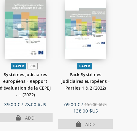
PAPER
PDF
PAPER
Systèmes judiciaires
Pack Systèmes
européens - Rapport
judiciaires européens -
d’évaluation de la CEPEJ
Parties 1 & 2
(2022)
-...
(2022)
Price
Price
39.00 €
/ 78.00 $US
69.00 €
/
156.00 $US
138.00 $US
ADD
ADD