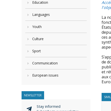
Accé
Education
l'obj
Languages
La no
fonct
Youth
États
depu
ces a
Culture
synth
aspec
Sport
S’ap
de do
Communication
publi
et ré
European issues
aux c
Euro
NEWSLETTER
SIMI
Stay informed