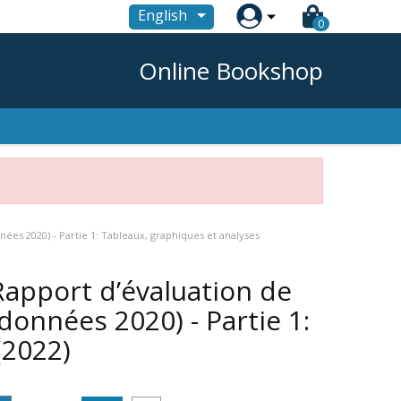

English
0
Online Bookshop
nées 2020) - Partie 1: Tableaux, graphiques et analyses
Rapport d’évaluation de
(données 2020) - Partie 1:
(2022)