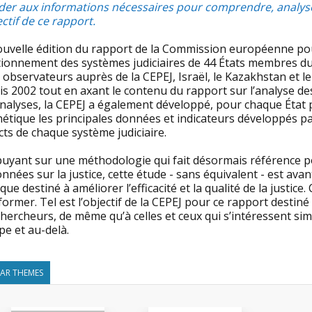
der aux informations nécessaires pour comprendre, analyser 
ectif de ce rapport.
uvelle édition du rapport de la Commission européenne pour l’
ionnement des systèmes judiciaires de 44 États membres du 
 observateurs auprès de la CEPEJ, Israël, le Kazakhstan et l
is 2002 tout en axant le contenu du rapport sur l’analyse 
nalyses, la CEPEJ a également développé, pour chaque État p
étique les principales données et indicateurs développés pa
ts de chaque système judiciaire.
puyant sur une méthodologie qui fait désormais référence po
nnées sur la justice, cette étude - sans équivalent - est av
que destiné à améliorer l’efficacité et la qualité de la just
former. Tel est l’objectif de la CEPEJ pour ce rapport destiné
hercheurs, de même qu’à celles et ceux qui s’intéressent si
pe et au-delà.
LAR THEMES