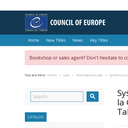
Home
New Titles
News
Key Titles
Bookshop or sales agent? Don't hesitate to c
You are here:
Home
Law
International Law
Systèmes jud
Sy

la
Ta
CATALOG