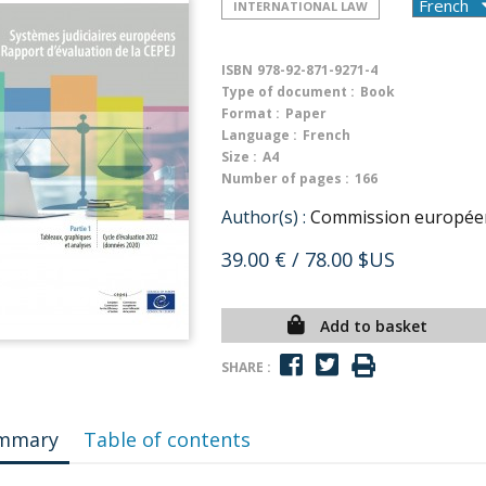
INTERNATIONAL LAW
ISBN
978-92-871-9271-4
Type of document :
Book
Format :
Paper
Language :
French
Size :
A4
Number of pages :
166
Author(s) :
Commission européenne
39.00 €
/ 78.00 $US
Add to basket
SHARE :
mmary
Table of contents