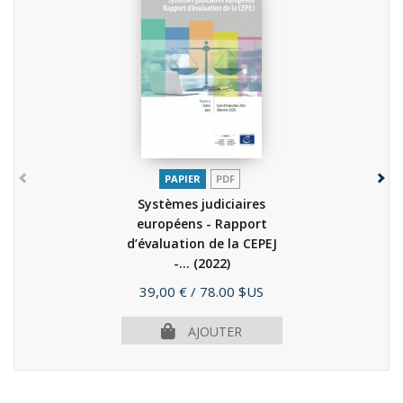
PAPIER
PDF
Systèmes judiciaires
européens - Rapport
d’évaluation de la CEPEJ
-...
(2022)
Prix
39,00 €
/ 78.00 $US
AJOUTER