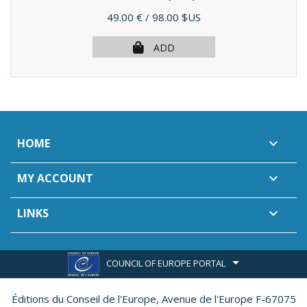
Price
49.00 €
/ 98.00 $US
ADD
HOME

MY ACCOUNT

LINKS

COUNCIL OF EUROPE PORTAL
Éditions du Conseil de l'Europe,
Avenue de l'Europe F-67075