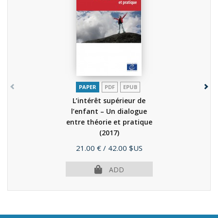
PAPER
PDF
EPUB
L’intérêt supérieur de
l’enfant – Un dialogue
entre théorie et pratique
(2017)
Price
21.00 €
/ 42.00 $US
ADD