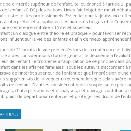
incipe d’intérêt supérieur de l’enfant, tel qu’énoncé à l’article 3,
s de l’enfant (CIDE) des Nations Unies fait l’objet de moult débat
pécialistes et les professionnels. Essentiel pour la jouissance effec
ir, à interpréter et à appliquer. Les autorités belges et le Consei
 une conférence intitulée « L’intérêt supérieur
enfant : un dialogue entre théorie et pratique » pour favoriser l’é
ions influent sur la vie des enfants et afin de mieux appréhender le
cueil de 21 points de vue présentés lors de la conférence est div
cré à des considérations d’ordre général, le deuxième à l’évaluation
ieur de l’enfant, le troisième à l’application de ce principe dans di
enfant dans les affaires familiales. Tous les auteurs s’accordent à r
stive de l’intérêt supérieur de l’enfant et que l’imprécision d’une te
ins suggèrent-ils de l’invoquer uniquement lorsque cela s’avère 
roits de l’enfant. D’autres considèrent que la souplesse du princip
airages, d’interprétations et d’analyses, cet ouvrage contribue à
ant, point de départ pour renforcer et protéger les droits de l’enf
LAR THEMES