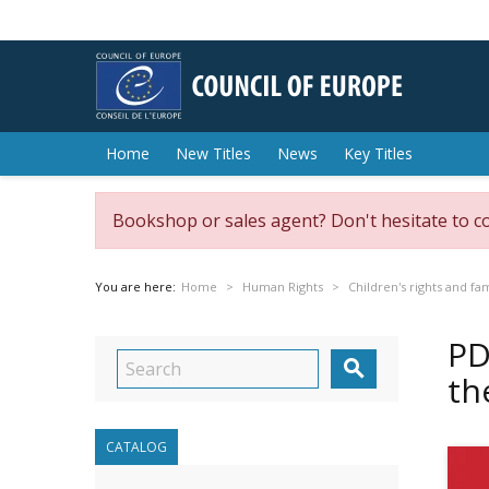
Home
New Titles
News
Key Titles
Bookshop or sales agent? Don't hesitate to c
You are here:
Home
Human Rights
Children's rights and fa
PD

th
CATALOG