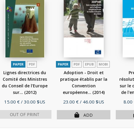
PAPER
PDF
PAPER
PDF
EPUB
MOBI
Lignes directrices du
Adoption - Droit et
Pr
Comité des Ministres
pratique établis par la
résolut
du Conseil de l'Europe
Convention
sur l
sur...
(2012)
européenne...
(2014)
de l'e
Price
Price
Pric
15.00 €
/ 30.00 $US
23.00 €
/ 46.00 $US
8.00
OUT OF PRINT
ADD