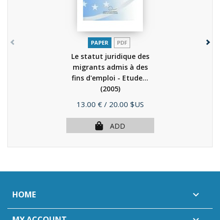
PAPER
PDF
Le statut juridique des
migrants admis à des
fins d'emploi - Etude...
(2005)
Price
13.00 €
/ 20.00 $US
ADD
HOME

MY ACCOUNT