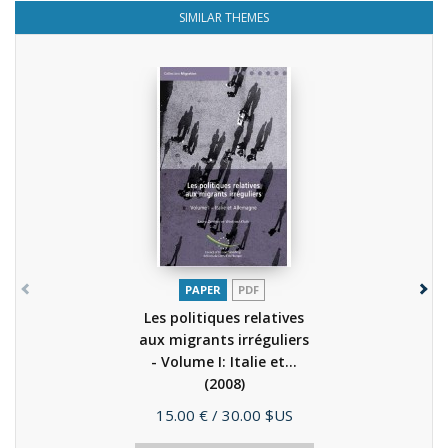
SIMILAR THEMES
PAPER
PDF
Les politiques relatives
aux migrants irréguliers
- Volume I: Italie et...
(2008)
Price
15.00 €
/ 30.00 $US