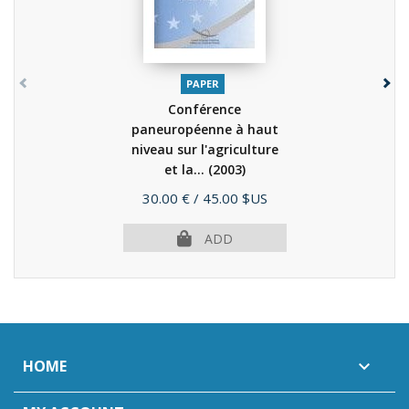
PAPER
Conférence
paneuropéenne à haut
niveau sur l'agriculture
et la...
(2003)
Price
30.00 €
/ 45.00 $US
ADD
HOME
