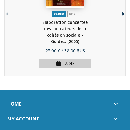
PAPER
PDF
Elaboration concertée
des indicateurs de la
cohésion sociale -
Guide...
(2005)
Price
25.00 €
/ 38.00 $US
ADD
HOME

MY ACCOUNT
