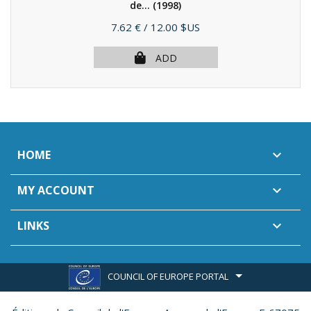
de...
(1998)
Price
7.62 €
/ 12.00 $US
ADD
HOME

MY ACCOUNT

LINKS

COUNCIL OF EUROPE PORTAL