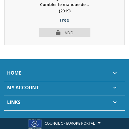
Combler le manque de...
(2019)
Price
Free
ADD
HOME

MY ACCOUNT

LINKS

COUNCIL OF EUROPE PORTAL