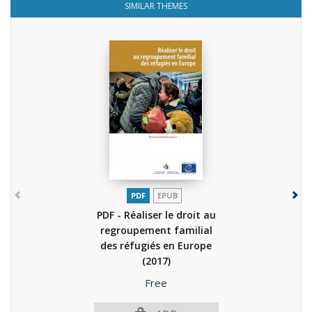
SIMILAR THEMES
PDF
EPUB
PDF - Réaliser le droit au
regroupement familial
des réfugiés en Europe
(2017)
Price
Free