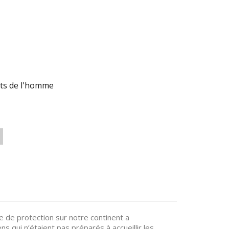
ts de l'homme
e de protection sur notre continent a
 qui n’étaient pas préparés à accueillir les