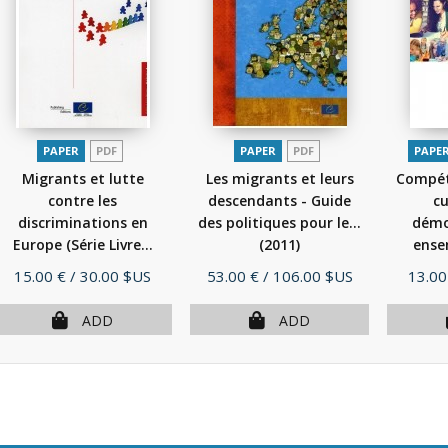
PAPER
PDF
PAPER
PDF
PAPE
Migrants et lutte
Les migrants et leurs
Compét
contre les
descendants - Guide
cu
discriminations en
des politiques pour le...
démoc
Europe (Série Livre...
(2011)
ense
(2010)
Price
Price
Price
15.00 €
/ 30.00 $US
53.00 €
/ 106.00 $US
13.00
ADD
ADD