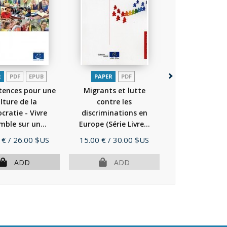
R
PDF
EPUB
PAPER
PDF
PAPER
P
ences pour une
Migrants et lutte
Les migrants e
lture de la
contre les
descendants 
ratie - Vivre
discriminations en
des politiques p
mble sur un...
Europe (Série Livre...
(2011)
(2016)
(2010)
Price
Price
 €
/ 26.00 $US
15.00 €
/ 30.00 $US
53.00 €
/ 106
ADD
ADD
AD