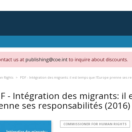
ontact us at
publishing@coe.int
to inquire about discounts.
n Rights
PDF - Intégration des migrants: il est temps que l’Europe prenne ses re
F - Intégration des migrants: il
enne ses responsabilités
(2016)
COMMISSIONER FOR HUMAN RIGHTS