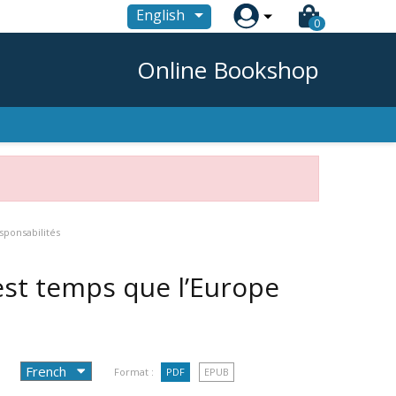

English
0
Online Bookshop
sponsabilités
 est temps que l’Europe
Format :
PDF
EPUB