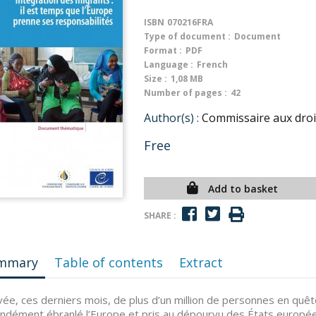
ISBN
070216FRA
Type of document :
Document
Format :
PDF
Language :
French
Size :
1,08 MB
Number of pages :
42
Author(s) :
Commissaire aux droi
Free
Add to basket
SHARE :
mmary
Table of contents
Extract
ivée, ces derniers mois, de plus d’un million de personnes en quêt
ndément ébranlé l’Europe et pris au dépourvu des États européens