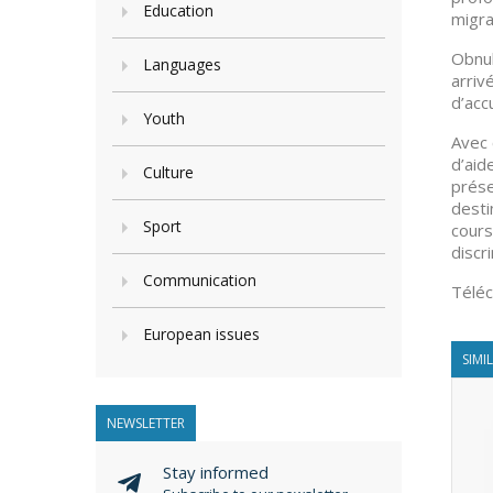
Education
migra
Obnub
Languages
arriv
d’accu
Youth
Avec 
d’aid
Culture
prése
desti
Sport
cours
discr
Communication
Télé
European issues
SIMI
NEWSLETTER
Stay informed