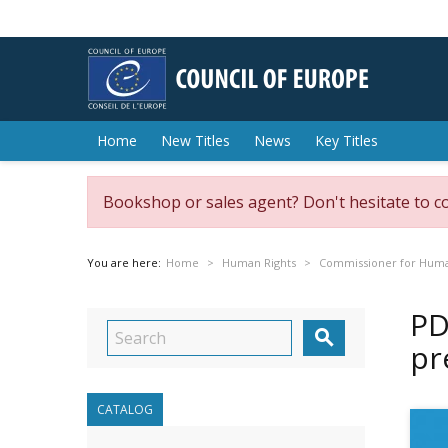
Home
New Titles
News
Key Titles
Bookshop or sales agent? Don't hesitate to c
You are here:
Home
Human Rights
Commissioner for Huma
PD

pr
CATALOG