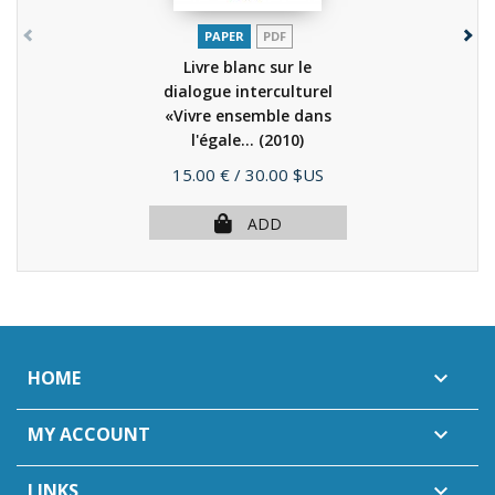
PAPER
PDF
Livre blanc sur le
dialogue interculturel
«Vivre ensemble dans
l'égale...
(2010)
Price
15.00 €
/ 30.00 $US
ADD
HOME

MY ACCOUNT

LINKS
