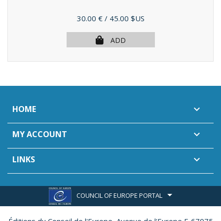
Price
30.00 €
/ 45.00 $US
ADD
HOME

MY ACCOUNT

LINKS

COUNCIL OF EUROPE PORTAL