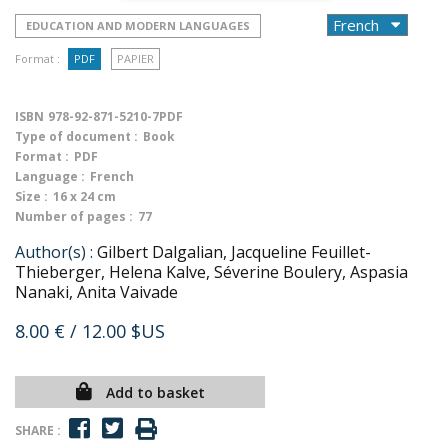
EDUCATION AND MODERN LANGUAGES
Format :
PDF
PAPIER
ISBN
978-92-871-5210-7PDF
Type of document :
Book
Format :
PDF
Language :
French
Size :
16 x 24 cm
Number of pages :
77
Author(s) :
Gilbert Dalgalian, Jacqueline Feuillet-
Thieberger, Helena Kalve, Séverine Boulery, Aspasia
Nanaki, Anita Vaivade
8.00 €
/ 12.00 $US
Add to basket
SHARE :