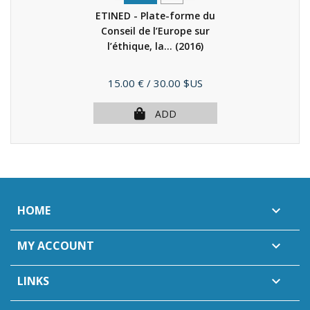
ETINED - Plate-forme du
Conseil de l’Europe sur
l’éthique, la...
(2016)
Price
15.00 €
/ 30.00 $US
ADD
HOME

MY ACCOUNT

LINKS
