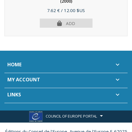
(2000)
Price
7.62 €
/ 12.00 $US
ADD
HOME

MY ACCOUNT

LINKS

COUNCIL OF EUROPE PORTAL
Éditions du Conseil de l'Europe,
Avenue de l'Europe F-67075