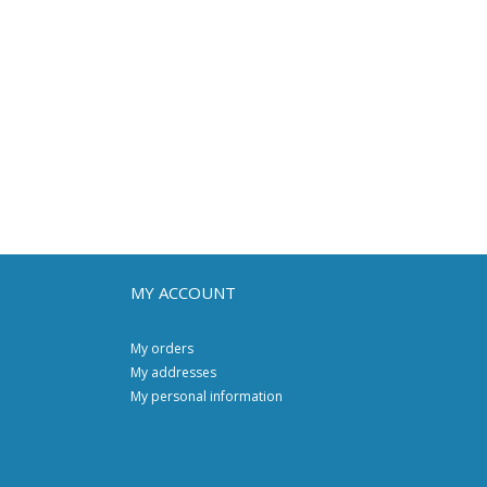
MY ACCOUNT
My orders
My addresses
My personal information