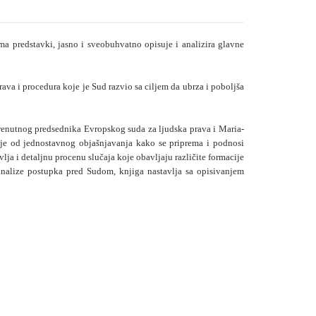
a predstavki, jasno i sveobuhvatno opisuje i analizira glavne
va i procedura koje je Sud razvio sa ciljem da ubrza i poboljša
trenutnog predsednika Evropskog suda za ljudska prava i Maria-
je od jednostavnog objašnjavanja kako se priprema i podnosi
vlja i detaljnu procenu slučaja koje obavljaju različite formacije
nalize postupka pred Sudom, knjiga nastavlja sa opisivanjem