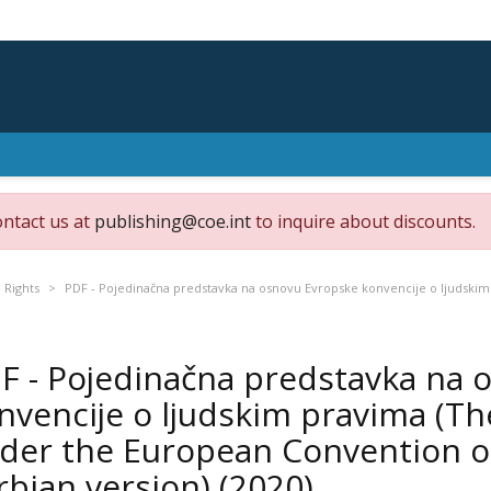
ontact us at
publishing@coe.int
to inquire about discounts.
 Rights
PDF - Pojedinačna predstavka na osnovu Evropske konvencije o ljudskim
F - Pojedinačna predstavka na 
nvencije o ljudskim pravima (The
der the European Convention o
rbian version)
(2020)