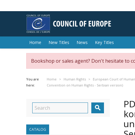
Home
New Titles
News
Key Titles
Bookshop or sales agent? Don't hesitate to c
You are
Home
Human Rights
European Court of Human
here:
Convention on Human Rights - Serbian version)
PD

ko
un
CATALOG
Se