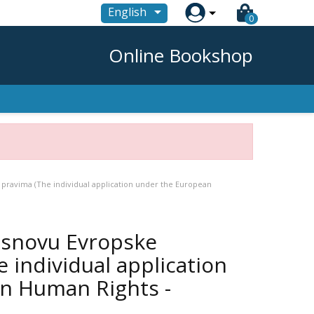

English
0
Online Bookshop
 pravima (The individual application under the European
osnovu Evropske
 individual application
n Human Rights -