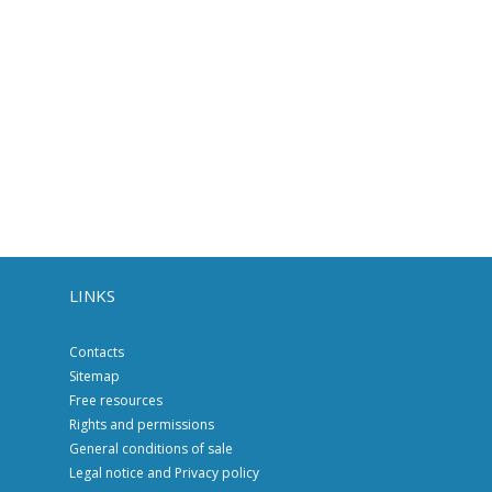
LINKS
Contacts
Sitemap
Free resources
Rights and permissions
General conditions of sale
Legal notice and Privacy policy