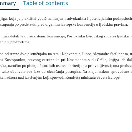
mmary
Table of contents
jiga, koja je praktični vodič namenjen i advokatima i potencijalnim podnosiocim
ostupanja po predstavki pred organima Evropske konvencije o ljudskim pravima.
 pruža detaljne opise sistema Konvencije, Poslovnika Evropskog suda za ljudska pra
anje u predmetima.
na od strane dvoje stručnjaka na temu Konvencije, Linos-Alexandre Sicilianosa, 
ni Kostopoulou, pravnog zastupnika pri Kasacionom sudu Grčke, knjiga ide dal
vka, naročito po pitanju formalnih uslova i kriterijuma prihvatljivosti; ona predsta
i tako obuhvata sve faze do okončanja postupka. Na kraju, nakon sprovedene a
ka nadzora nad izvršenjem koji sprovodi Komiteta ministara Saveta Evrope.