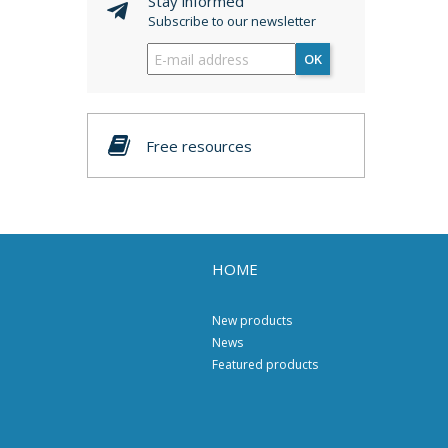
Stay informed
Subscribe to our newsletter
OK
Free resources
HOME
New products
News
Featured products