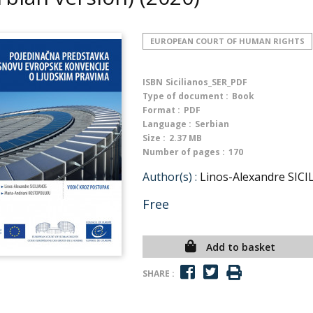
EUROPEAN COURT OF HUMAN RIGHTS
ISBN
Sicilianos_SER_PDF
Type of document :
Book
Format :
PDF
Language :
Serbian
Size :
2.37 MB
Number of pages :
170
Author(s) :
Linos-Alexandre SIC
Free
Add to basket
SHARE :