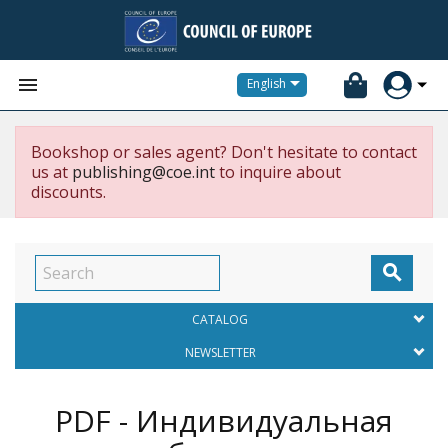


English
Bookshop or sales agent? Don't hesitate to contact
us at
publishing@coe.int
to inquire about
discounts.

CATALOG
NEWSLETTER
PDF - Индивидуальная