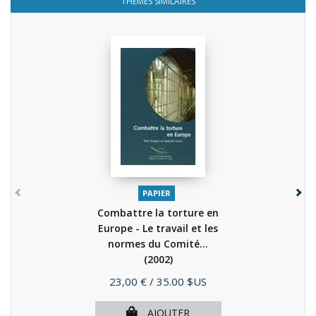
THÈMES SIMILAIRES
PAPIER
Combattre la torture en
Europe - Le travail et les
normes du Comité...
(2002)
Prix
23,00 €
/ 35.00 $US
AJOUTER