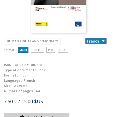
HUMAN RIGHTS AND DEMOCRACY
Format :
MOBI
PAPIER
PDF
EPUB
ISBN
978-92-871-8078-0
Type of document :
Book
Format :
mobi
Language :
French
Size :
2,389 MB
Number of pages :
64
7.50 €
/ 15.00 $US