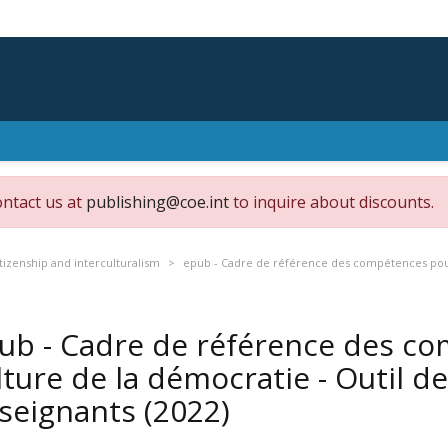
ontact us at
publishing@coe.int
to inquire about discounts.
tizenship and interculturalism
epub - Cadre de référence des compétences pour 
ub - Cadre de référence des c
lture de la démocratie - Outil de
seignants
(2022)