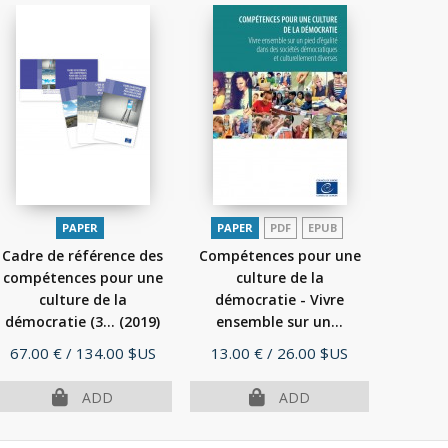
PAPER
PAPER
PDF
EPUB
Cadre de référence des
Compétences pour une
compétences pour une
culture de la
culture de la
démocratie - Vivre
démocratie (3...
(2019)
ensemble sur un...
(2016)
Price
Price
67.00 €
/ 134.00 $US
13.00 €
/ 26.00 $US
ADD
ADD