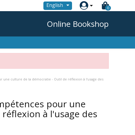

English
0
Online Bookshop
une culture de la démocratie - Outil de réflexion à l'usage des
ompétences pour une
 réflexion à l'usage des