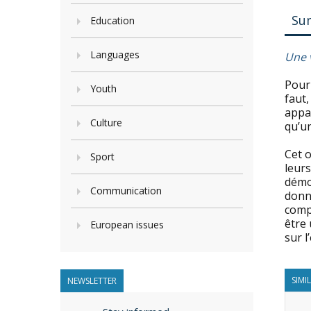
Su
Education
Languages
Une 
Pour 
Youth
faut,
appar
Culture
qu’un
Cet o
Sport
leur
démoc
Communication
donne
compé
être 
European issues
sur 
SIMI
NEWSLETTER