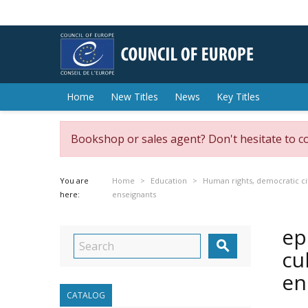
Home
New Titles
News
Key Titles
Bookshop or sales agent? Don't hesitate to c
You are
Home
Education
Human rights, democratic ci
here:
enseignants
ep

cu
en
CATALOG