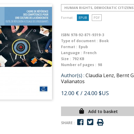
HUMAN RIGHTS, DEMOCRATIC CITIZENS
Format :
EPUB
PDF
ISBN
978-92-871-9319-3
Type of document :
Book
Format :
Epub
Language :
French
Size :
792 KB
Number of pages :
98
Author(s) :
Claudia Lenz, Bernt G
Valianatos
12.00 €
/ 24.00 $US
Add to basket
SHARE :