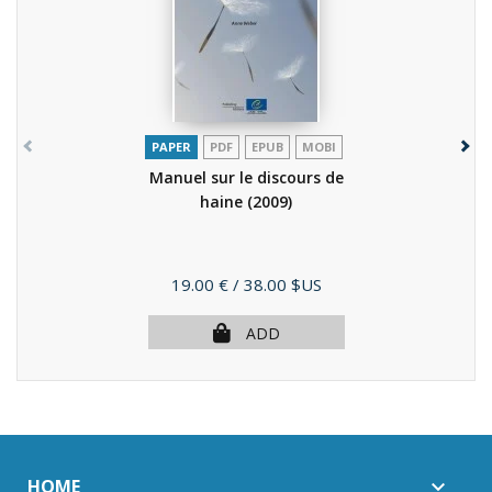
PAPER
PDF
EPUB
MOBI
Manuel sur le discours de
haine
(2009)
Price
19.00 €
/ 38.00 $US
ADD
HOME
