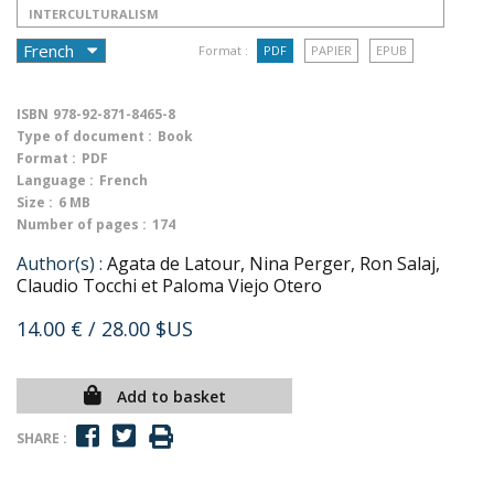
INTERCULTURALISM
Format :
PDF
PAPIER
EPUB
ISBN
978-92-871-8465-8
Type of document :
Book
Format :
PDF
Language :
French
Size :
6 MB
Number of pages :
174
Author(s) :
Agata de Latour, Nina Perger, Ron Salaj,
Claudio Tocchi et Paloma Viejo Otero
14.00 €
/ 28.00 $US
Add to basket
SHARE :