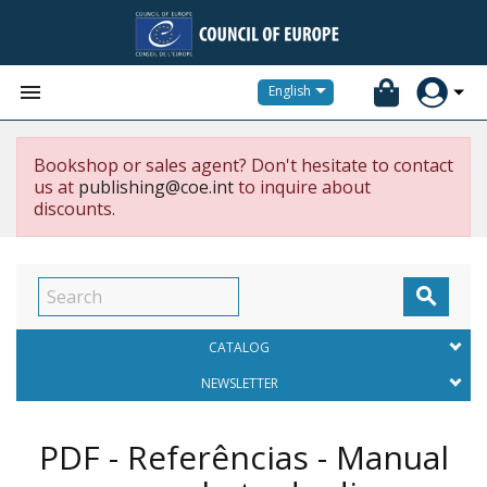


English
Bookshop or sales agent? Don't hesitate to contact
us at
publishing@coe.int
to inquire about
discounts.

CATALOG
NEWSLETTER
PDF - Referências - Manual