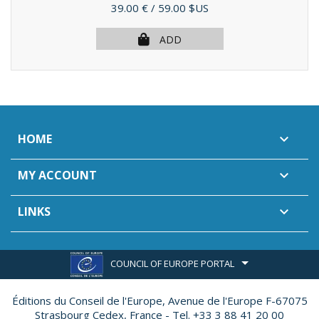
Price
39.00 €
/ 59.00 $US
ADD
HOME

MY ACCOUNT

LINKS

COUNCIL OF EUROPE PORTAL
Éditions du Conseil de l'Europe,
Avenue de l'Europe F-67075
Strasbourg Cedex, France - Tel. +33 3 88 41 20 00