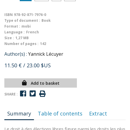
ISBN
978-92-871-7976-0
Type of document :
Book
Format :
mobi
Language :
French
Size :
1,27 MB
Number of pages :
142
Author(s) :
Yannick Lécuyer
11.50 €
/ 23.00 $US
Add to basket
SHARE :
Summary
Table of contents
Extract
Le droit à des élections libres figure parmi les droits les plus