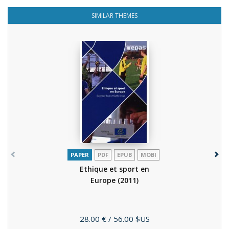
SIMILAR THEMES
PAPER
PDF
EPUB
MOBI
Ethique et sport en
Europe
(2011)
Price
28.00 €
/ 56.00 $US