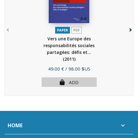
PAPER
PDF
Vers une Europe des
responsabilités sociales
partagées: défis et...
(2011)
Price
49.00 €
/ 98.00 $US
ADD
HOME
