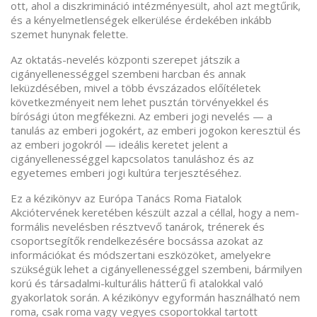
ott, ahol a diszkrimináció intézményesült, ahol azt megtűrik,
és a kényelmetlenségek elkerülése érdekében inkább
szemet hunynak felette.
Az oktatás-nevelés központi szerepet játszik a
cigányellenességgel szembeni harcban és annak
leküzdésében, mivel a több évszázados előítéletek
következményeit nem lehet pusztán törvényekkel és
bírósági úton megfékezni. Az emberi jogi nevelés — a
tanulás az emberi jogokért, az emberi jogokon keresztül és
az emberi jogokról — ideális keretet jelent a
cigányellenességgel kapcsolatos tanuláshoz és az
egyetemes emberi jogi kultúra terjesztéséhez.
Ez a kézikönyv az Európa Tanács Roma Fiatalok
Akciótervének keretében készült azzal a céllal, hogy a nem-
formális nevelésben résztvevő tanárok, trénerek és
csoportsegítők rendelkezésére bocsássa azokat az
információkat és módszertani eszközöket, amelyekre
szükségük lehet a cigányellenességgel szembeni, bármilyen
korú és társadalmi-kulturális hátterű fi atalokkal való
gyakorlatok során. A kézikönyv egyformán használható nem
roma, csak roma vagy vegyes csoportokkal tartott