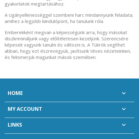
gyakorlatok megtartásához.
A cigányellenességgel szembeni harc mindannyiunk feladata;
amihez a legjobb kiindulópont, ha tanulunk róla.
Emberekként megvan a képességünk arra, hogy másokat
diszkrimináljunk vagy előítéletesen kezeljünk. Szerencsére
képesek vagyunk tanulni és változni is. A Tükrök segíthet
abban, hogy ezt észrevegyük, javítsunk téves nézeteinken,
és felismerjük magunkat mások szemében.
HOME

MY ACCOUNT

LINKS
