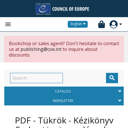


English
Bookshop or sales agent? Don't hesitate to contact
us at
publishing@coe.int
to inquire about
discounts.

CATALOG
NEWSLETTER
PDF - Tükrök - Kézikönyv