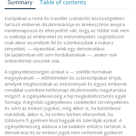
Summary
Table of contents
Európában a roma és traveller (vándorló) közösségekhez
tartozó emberek diszkriminációja és kirekesztése annyira
mindennapossá és elterjedtté vált, hogy az többé már nem
is sokkolja az embereket és intézményeket. Legtöbbször
csak akkor eszmélünk fel és szembesülünk a makacs
tényekkel, — olyanokkal, amik egy demokratikus
társadalomban elő sem fordulhatnának —, amikor már
emberéletek vesznek oda.
A cigányellenességen azokat a — sokféle formában
megnyilvánuló — előítéleteket és sztereotípiákat értjük,
amelyek meghúzódnak az intézmények és egyes emberek
romákkal szembeni hétköznapi diszkriminatív magatartása
mögött. A cigányellenesség a faji megkülönböztetés egyik
formája. A legtöbb cigányellenes cselekedet törvényellenes
és sérti az emberi jogokat, még akkor is, ha büntetlenül
maradnak, akkor is, ha széles körben elterjedtek, ha
többnyire fi gyelmen kívül hagyják és tolerálják azokat. A
cigányellenesség aláássa a társadalom erkölcsi tartását. A
demokrácia és az emberi jogok nem vethetnek gyökeret