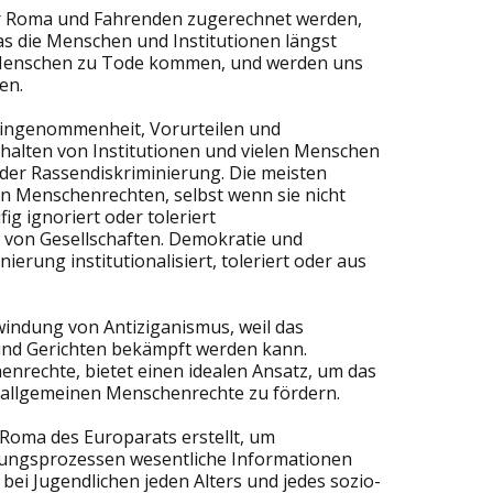
er Roma und Fahrenden zugerechnet werden,
s die Menschen und Institutionen längst
nn Menschen zu Tode kommen, und werden uns
en.
reingenommenheit, Vorurteilen und
rhalten von Institutionen und vielen Menschen
der Rassendiskriminierung. Die meisten
en Menschenrechten, selbst wenn sie nicht
ig ignoriert oder toleriert
t von Gesellschaften. Demokratie und
rung institutionalisiert, toleriert oder aus
windung von Antiziganismus, weil das
n und Gerichten bekämpft werden kann.
nrechte, bietet einen idealen Ansatz, um das
r allgemeinen Menschenrechte zu fördern.
oma des Europarats erstellt, um
dungsprozessen wesentliche Informationen
ei Jugendlichen jeden Alters und jedes sozio-