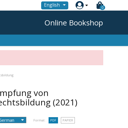

English
0
Online Bookshop
tsbildung
kämpfung von
echtsbildung
(2021)
Format :
PDF
PAPIER