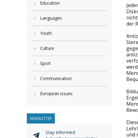
Education
Jede
Disk
nich
Languages
der R
Youth
Anti
Ster
gege
Culture
anti
verfo
Sport
werd
Mens
Communication
Beque
Bild
European issues
Erge
Mens
Bewu
NEWSLETTER
Dies
Lehr
Stay informed
und 