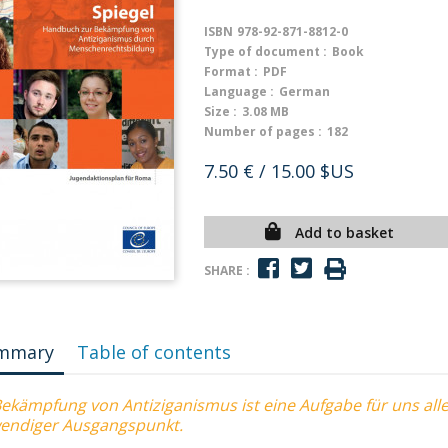
ISBN
978-92-871-8812-0
Type of document :
Book
Format :
PDF
Language :
German
Size :
3.08 MB
Number of pages :
182
7.50 €
/ 15.00 $US
Add to basket
SHARE :
mmary
Table of contents
ekämpfung von Antiziganismus ist eine Aufgabe für uns alle;
endiger Ausgangspunkt.