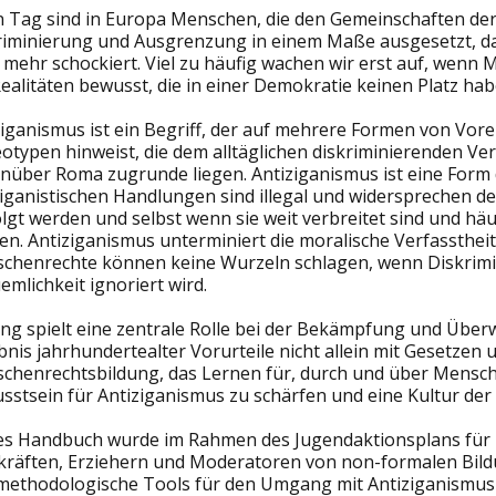
n Tag sind in Europa Menschen, die den Gemeinschaften d
riminierung und Ausgrenzung in einem Maße ausgesetzt, da
t mehr schockiert. Viel zu häufig wachen wir erst auf, we
ealitäten bewusst, die in einer Demokratie keinen Platz hab
ziganismus ist ein Begriff, der auf mehrere Formen von Vo
eotypen hinweist, die dem alltäglichen diskriminierenden Ve
nüber Roma zugrunde liegen. Antiziganismus ist eine Form 
ziganistischen Handlungen sind illegal und widersprechen d
lgt werden und selbst wenn sie weit verbreitet sind und häuf
en. Antiziganismus unterminiert die moralische Verfassthei
chenrechte können keine Wurzeln schlagen, wenn Diskriminie
mlichkeit ignoriert wird.
ung spielt eine zentrale Rolle bei der Bekämpfung und Über
bnis jahrhundertealter Vorurteile nicht allein mit Gesetze
chenrechtsbildung, das Lernen für, durch und über Mensche
sstsein für Antiziganismus zu schärfen und eine Kultur de
es Handbuch wurde im Rahmen des Jugendaktionsplans für R
kräften, Erziehern und Moderatoren von non-formalen Bil
methodologische Tools für den Umgang mit Antiziganismus b