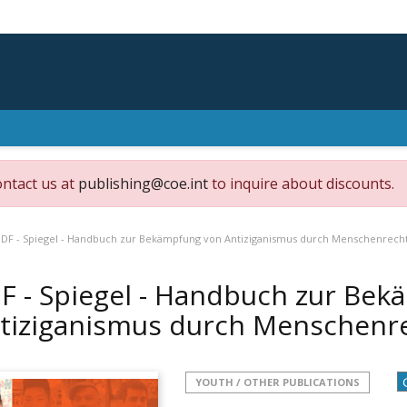
ontact us at
publishing@coe.int
to inquire about discounts.
DF - Spiegel - Handbuch zur Bekämpfung von Antiziganismus durch Menschenrech
F - Spiegel - Handbuch zur Be
tiziganismus durch Menschenr
YOUTH / OTHER PUBLICATIONS