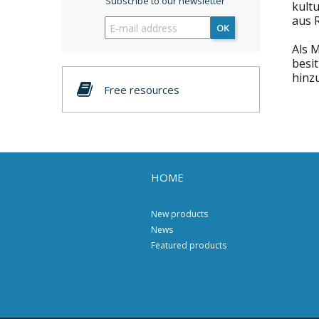
Subscribe to our newsletter
kultu
aus 
OK
Als 
besit
hinz
Free resources
HOME
New products
News
Featured products