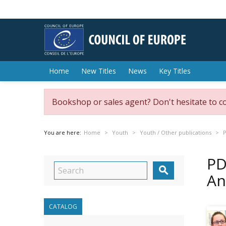
Home
New Titles
News
Key Titles
Bookshop or sales agent? Don't hesitate to c
You are here:
Home
Youth
Youth / Other publications
P
PD

An
CATALOG