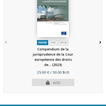
PAPER
PDF
EPUB
Compendium de la
jurisprudence de la Cour
européenne des droits
de...
(2023)
Price
25.00 €
/ 50.00 $US
ADD