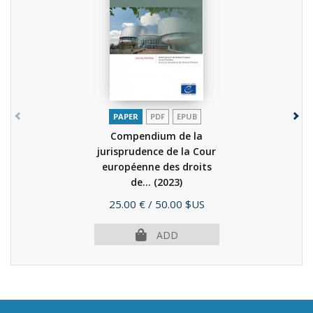
PAPER
PDF
EPUB
Compendium de la
jurisprudence de la Cour
européenne des droits
de...
(2023)
Price
25.00 €
/ 50.00 $US
ADD