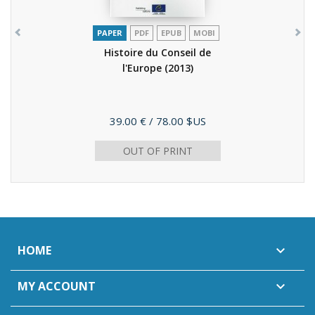
PAPER
PDF
EPUB
MOBI
Histoire du Conseil de
l'Europe
(2013)
Price
39.00 €
/ 78.00 $US
OUT OF PRINT
HOME

MY ACCOUNT
