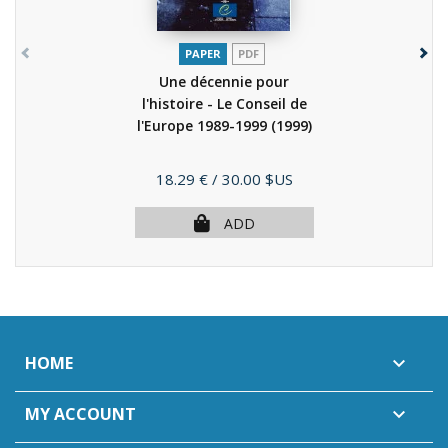
PAPER
PDF
Une décennie pour
l'histoire - Le Conseil de
l'Europe 1989-1999
(1999)
Price
18.29 €
/ 30.00 $US
ADD
HOME

MY ACCOUNT
