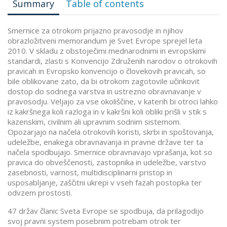
Summary
Table of contents
Smernice za otrokom prijazno pravosodje in njihov
obrazložitveni memorandum je Svet Evrope sprejel leta
2010. V skladu z obstoječimi mednarodnimi in evropskimi
standardi, zlasti s Konvencijo Združenih narodov o otrokovih
pravicah in Evropsko konvencijo o človekovih pravicah, so
bile oblikovane zato, da bi otrokom zagotovile učinkovit
dostop do sodnega varstva in ustrezno obravnavanje v
pravosodju. Veljajo za vse okoliščine, v katerih bi otroci lahko
iz kakršnega koli razloga in v kakršni koli obliki prišli v stik s
kazenskim, civilnim ali upravnim sodnim sistemom.
Opozarjajo na načela otrokovih koristi, skrbi in spoštovanja,
udeležbe, enakega obravnavanja in pravne države ter ta
načela spodbujajo. Smernice obravnavajo vprašanja, kot so
pravica do obveščenosti, zastopnika in udeležbe, varstvo
zasebnosti, varnost, multidisciplinarni pristop in
usposabljanje, zaščitni ukrepi v vseh fazah postopka ter
odvzem prostosti.
47 držav članic Sveta Evrope se spodbuja, da prilagodijo
svoj pravni system posebnim potrebam otrok ter