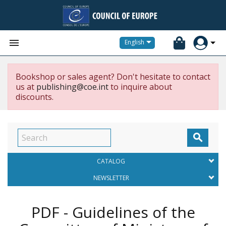


English
Bookshop or sales agent? Don't hesitate to contact
us at
publishing@coe.int
to inquire about
discounts.

CATALOG
NEWSLETTER
PDF - Guidelines of the