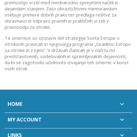
premostijo vrzel med mednarodno sprejetimi načeli in
dejanskim stanjem. Zato obrazložitveni memorandum
vsebuje primere dobrih praks ter predlaga rešitve za
obravnavo in odpravo pravnih in praktičnih vrzeli v
pravosodju za otroke.
Te smernice so sestavni del strategije Sveta Evrope o
otrokovih pravicah in njegovega programa „Gradimo Evropo
za otroke in z njimi“. V državah članicah je v načrtu niz
predstavitvenih, sodelovalnih in spremljevalnih dejavnosti,
da bi se zagotovilo učinkovito izvajanje teh smernic v korist
vseh otrok.
HOME

MY ACCOUNT

LINKS
