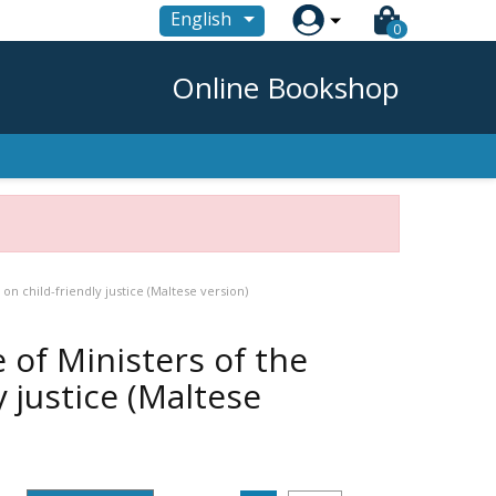

English
0
Online Bookshop
on child-friendly justice (Maltese version)
 of Ministers of the
 justice (Maltese