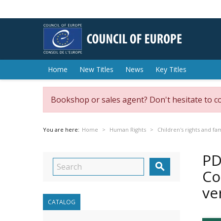
Home
New Titles
News
Key Titles
Bookshop or sales agent? Don't hesitate to c
You are here:
Home
Human Rights
Children's rights and fa
PD

Co
ve
CATALOG