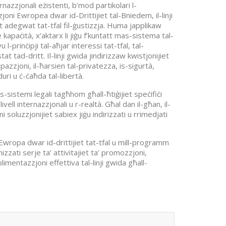
nazzjonali eżistenti, b’mod partikolari l-
joni Ewropea dwar id-Drittijiet tal-Bniedem, il-linji
t adegwat tat-tfal fil-ġustizzja. Huma japplikaw
 kapaċità, x’aktarx li jiġu f’kuntatt mas-sistema tal-
l-prinċipji tal-aħjar interessi tat-tfal, tal-
at tad-dritt. Il-linji gwida jindirizzaw kwistjonijiet
azzjoni, il-ħarsien tal-privatezza, is-sigurtà,
duri u ċ-ċaħda tal-libertà.
istemi legali tagħhom għall-ħtiġijiet speċifiċi
livell internazzjonali u r-realtà. Għal dan il-għan, il-
soluzzjonijiet sabiex jiġu indirizzati u rrimedjati
al-Ewropa dwar id-drittijiet tat-tfal u mill-programm
zati serje ta’ attivitajiet ta’ promozzjoni,
limentazzjoni effettiva tal-linji gwida għall-