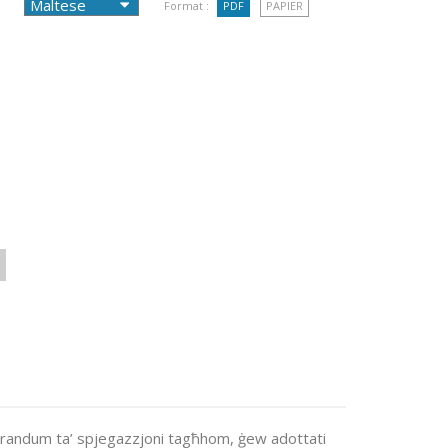
Format :
PDF
PAPIER
-memorandum ta’ spjegazzjoni tagħhom, ġew adottati