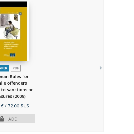
APER
PDF
ean Rules for
nile offenders
 to sanctions or
sures
(2009)
 €
/ 72.00 $US
ADD