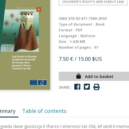
CHILDREN'S RIGHTS AND FAMILY LAW
ISBN
978-92-871-7589-2PDF
Type of document :
Book
Format :
PDF
Language :
Maltese
Size :
1.645 MB
Number of pages :
97
7.50 €
/ 15.00 $US
Add to basket
SHARE :
mmary
Table of contents
nji gwida dwar ġustizzja li tħares l-interessi tat-tfal, kif ukoll il