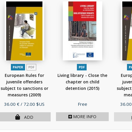
PAPER
PDF
PDF
P
European Rules for
Living library - Close the
Europ
juvenile offenders
chapter on child
juve
subject to sanctions or
detention
(2015)
subject
measures
(2009)
mea
Price
Price
Price
36.00 €
/ 72.00 $US
Free
36.00
MORE INFO
ADD