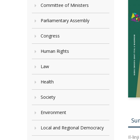
Committee of Ministers
Parliamentary Assembly
Congress
Human Rights
Law
Health
Society
Environment
Su
Local and Regional Democracy
Il-li