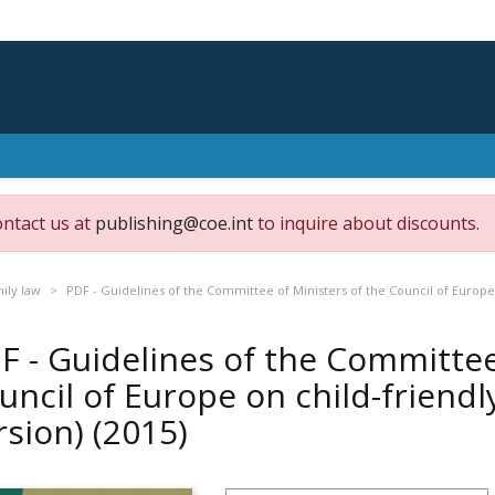
ontact us at
publishing@coe.int
to inquire about discounts.
mily law
PDF - Guidelines of the Committee of Ministers of the Council of Europe 
F - Guidelines of the Committee
uncil of Europe on child-friendly
rsion)
(2015)