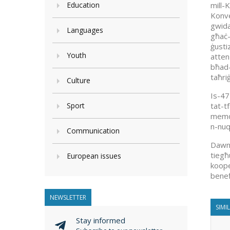
Education
mill-
Konve
gwida
Languages
għaċ-
ġustiz
Youth
attenz
bħad-
taħriġ
Culture
Is-47
Sport
tat-tf
memor
n-nuqq
Communication
Dawn 
tiegħ
European issues
koope
benefi
NEWSLETTER
SIMI
Stay informed