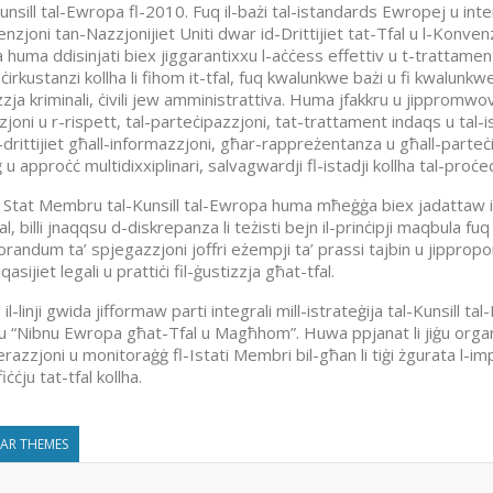
Kunsill tal-Ewropa fl-2010. Fuq il-bażi tal-istandards Ewropej u inter
nzjoni tan-Nazzjonijiet Uniti dwar id-Drittijiet tat-Tfal u l-Konvenz
 huma ddisinjati biex jiggarantixxu l-aċċess effettiv u t-trattamen
ċirkustanzi kollha li fihom it-tfal, fuq kwalunkwe bażi u fi kwalunkwe
zja kriminali, ċivili jew amministrattiva. Huma jfakkru u jippromwovu 
joni u r-rispett, tal-parteċipazzjoni, tat-trattament indaqs u tal-ist
drittijiet għall-informazzjoni, għar-rappreżentanza u għall-parteċip
 u approċċ multidixxiplinari, salvagwardji fl-istadji kollha tal-proċe
 Stat Membru tal-Kunsill tal-Ewropa huma mħeġġa biex jadattaw is-s
al, billi jnaqqsu d-diskrepanza li teżisti bejn il-prinċipji maqbula fuq 
andum ta’ spjegazzjoni joffri eżempji ta’ prassi tajbin u jipproponi 
asijiet legali u prattiċi fil-ġustizzja għat-tfal.
il-linji gwida jifformaw parti integrali mill-istrateġija tal-Kunsill t
u “Nibnu Ewropa għat-Tfal u Magħhom”. Huwa ppjanat li jiġu organiz
razzjoni u monitoraġġ fl-Istati Membri bil-għan li tiġi żgurata l-imp
ċċju tat-tfal kollha.
LAR THEMES