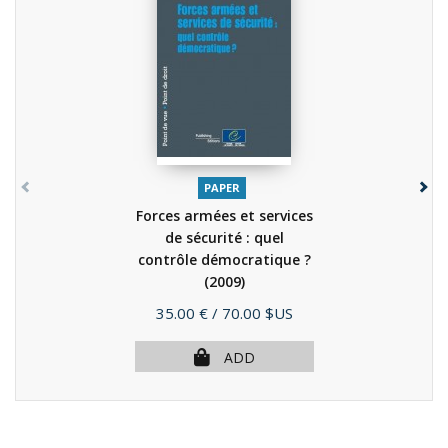
PAPER
Forces armées et services
de sécurité : quel
contrôle démocratique ?
(2009)
Price
35.00 €
/ 70.00 $US
ADD