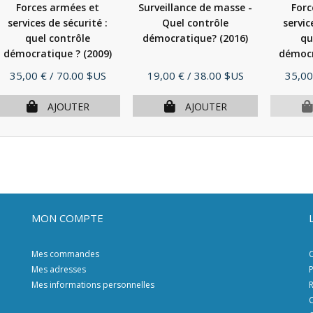
Forces armées et
Surveillance de masse -
Forc
services de sécurité :
Quel contrôle
servic
quel contrôle
démocratique?
(2016)
qu
démocratique ?
(2009)
démocr
Prix
Prix
Prix
35,00 €
/ 70.00 $US
19,00 €
/ 38.00 $US
35,00
AJOUTER
AJOUTER
MON COMPTE
Mes commandes
C
Mes adresses
P
Mes informations personnelles
R
C