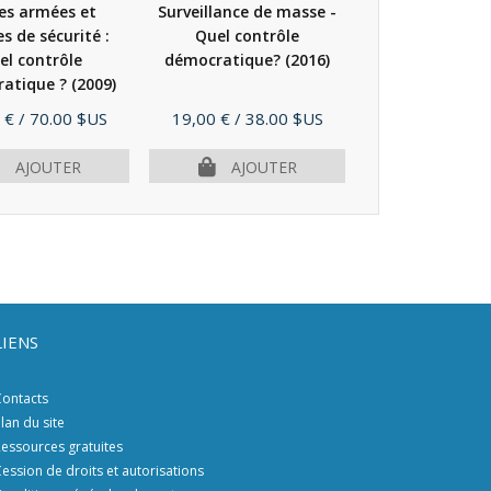
es armées et
Surveillance de masse -
es de sécurité :
Quel contrôle
el contrôle
démocratique?
(2016)
atique ?
(2009)
Prix
 €
/ 70.00 $US
19,00 €
/ 38.00 $US
AJOUTER
AJOUTER
LIENS
ontacts
lan du site
essources gratuites
ession de droits et autorisations