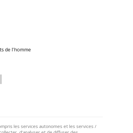
ts de l'homme
pris les services autonomes et les services /
ollecter, d’analyser et de diffuser des