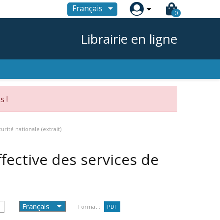

Français
0
Librairie en ligne
s !
rité nationale (extrait)
fective des services de
Format :
PDF