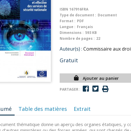
ISBN
167916FRA
Type de document :
Document
Format :
PDF
Langue :
Français
Dimensions :
593 KB
Nombre de pages :
22
Auteur(s) :
Commissaire aux droi
Gratuit
Ajouter au panier
PARTAGER :
sumé
Table des matières
Extrait
cument thématique donne un aperçu des organes étatiques, y com
s d’autres ministères ou des forces armées, qui sont chargés de c