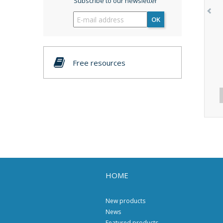
Subscribe to our newsletter
OK
Free resources
HOME
New products
News
Featured products