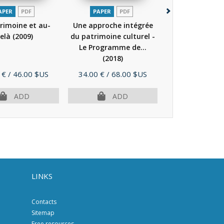
APER
PDF
PAPER
PDF
PDF
PAP
rimoine et au-
Une approche intégrée
PDF - Une ap
elà
(2009)
du patrimoine culturel -
intégrée du pa
Le Programme de...
culturel -
(2018)
Programme de.
Price
Price
 €
/ 46.00 $US
34.00 €
/ 68.00 $US
17.00 €
/ 34.
ADD
ADD
AD
LINKS
Contacts
Sitemap
Free resources