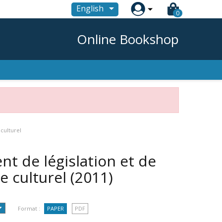

English
0
Online Bookshop
culturel
t de législation et de
e culturel
(2011)
Format :
PAPER
PDF