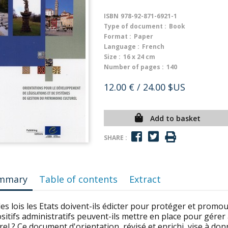
ISBN
978-92-871-6921-1
Type of document :
Book
Format :
Paper
Language :
French
Size :
16 x 24 cm
Number of pages :
140
12.00 €
/ 24.00 $US
Add to basket
SHARE :
mmary
Table of contents
Extract
es lois les Etats doivent-ils édicter pour protéger et promou
sitifs administratifs peuvent-ils mettre en place pour gérer
rel ? Ce document d'orientation, révisé et enrichi, vise à d