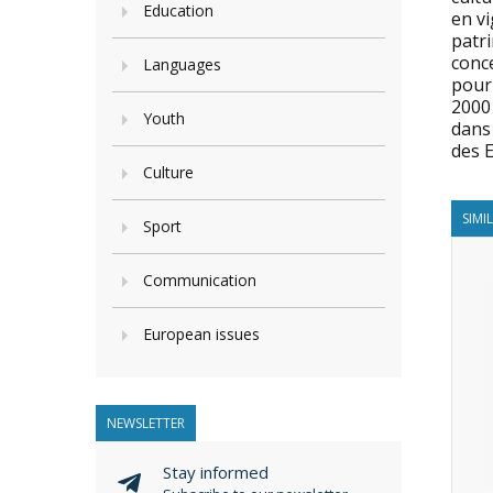
Education
en vi
patr
conc
Languages
pour 
2000 
Youth
dans 
des 
Culture
SIMI
Sport
Communication
European issues
NEWSLETTER
Stay informed