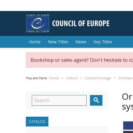
Home
New Titles
News
Key Titles
Bookshop or sales agent? Don't hesitate to c
You are here:
Home
Culture
Cultural heritage
Orientati
Or

sy
CATALOG