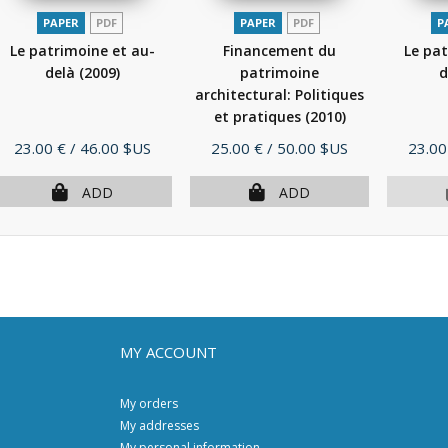
PAPER
PDF
PAPER
PDF
P
Le patrimoine et au-
Financement du
Le pat
delà
(2009)
patrimoine
d
architectural: Politiques
et pratiques
(2010)
Price
Price
Price
23.00 €
/ 46.00 $US
25.00 €
/ 50.00 $US
23.00
ADD
ADD
MY ACCOUNT
My orders
My addresses
My personal information