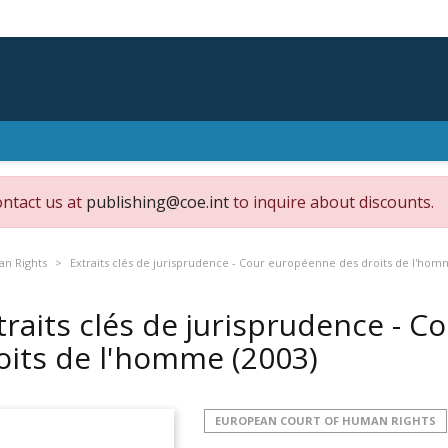
ontact us at
publishing@coe.int
to inquire about discounts.
an Rights
Extraits clés de jurisprudence - Cour européenne des droits de l'ho
traits clés de jurisprudence - 
oits de l'homme
(2003)
EUROPEAN COURT OF HUMAN RIGHTS