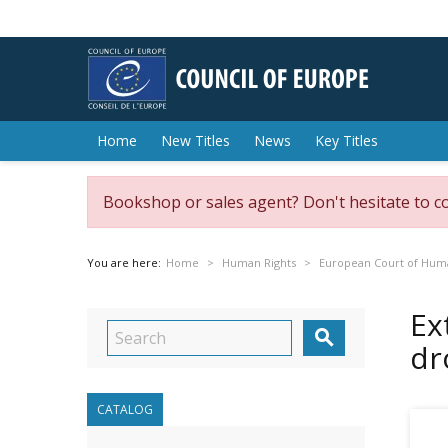
Home
New Titles
News
Key Titles
Bookshop or sales agent? Don't hesitate to c
You are here:
Home
Human Rights
European Court of Hum
Ex

dr
CATALOG