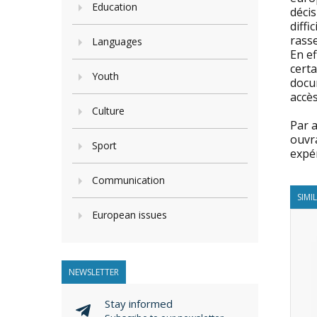
Education
déci
diffi
rass
Languages
En ef
certa
Youth
docum
accès
Culture
Par a
ouvra
Sport
expé
Communication
SIMI
European issues
NEWSLETTER
Stay informed