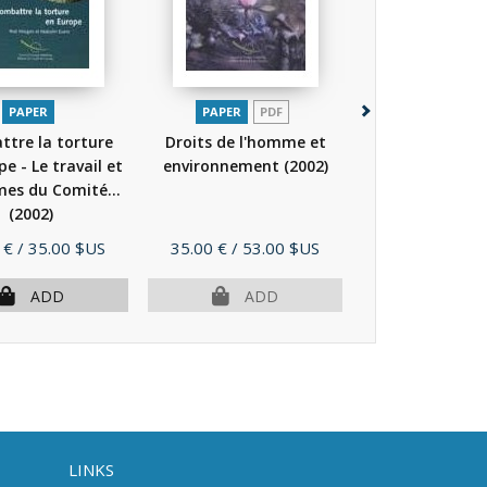
PAPER
PAPER
PDF
PAPER
tre la torture
Droits de l'homme et
Combattre la 
e - Le travail et
environnement
(2002)
en Europe - Le t
mes du Comité...
les normes du C
(2002)
(2002)
Price
Price
 €
/ 35.00 $US
35.00 €
/ 53.00 $US
23.00 €
/ 35.
ADD
ADD
AD
LINKS