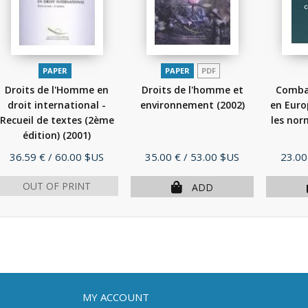
PAPER
PAPER
PDF
Droits de l'Homme en
Droits de l'homme et
Combat
droit international -
environnement
(2002)
en Europ
Recueil de textes (2ème
les nor
édition)
(2001)
Price
Price
Price
36.59 €
/ 60.00 $US
35.00 €
/ 53.00 $US
23.00
OUT OF PRINT
ADD
MY ACCOUNT