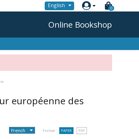

English
0
Online Bookshop
mme
Cour européenne des
Format :
PAPER
PDF