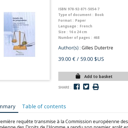
ISBN
978-92-871-5054-7
Type of document :
Book
Format :
Paper
Language :
French
Size :
16 x 24 cm
Number of pages :
468
Author(s) :
Gilles Dutertre
39.00 €
/ 59.00 $US
Add to basket
SHARE :
mmary
Table of contents
remière requête transmise à la Commission européenne des 
péenne des Droits de l'Homme a rendu son premier arrêt en 1