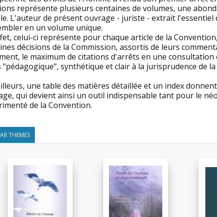
sions représente plusieurs centaines de volumes, une abonda
cile. L'auteur de présent ouvrage - juriste - extrait l'essentie
embler en un volume unique.
fet, celui-ci représente pour chaque article de la Convention,
ines décisions de la Commission, assortis de leurs commentai
ent, le maximum de citations d'arrêts en une consultation co
 "pédagogique", synthétique et clair à la jurisprudence de la
illeurs, une table des matières détaillée et un index donnent 
ge, qui devient ainsi un outil indispensable tant pour le né
rimenté de la Convention.
LAR THEMES