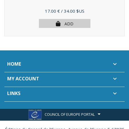
Price
17.00 €
/ 34.00 $US
ADD
HOME

MY ACCOUNT

LINKS

COUNCIL OF EUROPE PORTAL