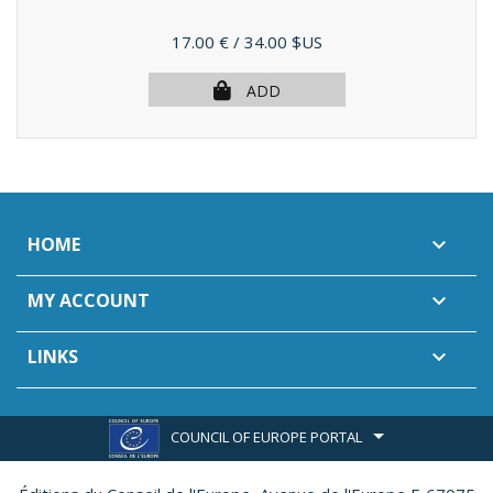
Price
17.00 €
/ 34.00 $US
ADD
HOME

MY ACCOUNT

LINKS

COUNCIL OF EUROPE PORTAL