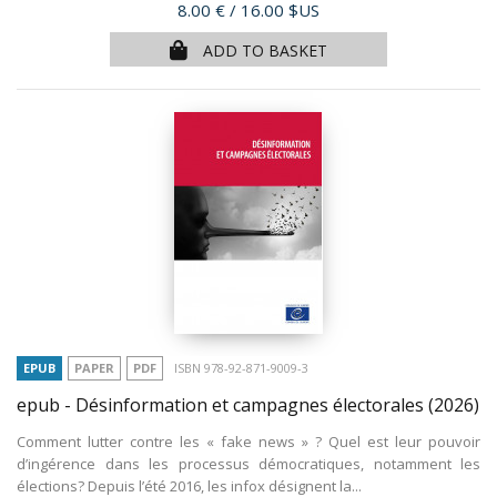
Price
8.00 €
/ 16.00 $US
ADD TO BASKET
EPUB
PAPER
PDF
ISBN 978-92-871-9009-3
epub - Désinformation et campagnes électorales
(2026)
Comment lutter contre les « fake news » ? Quel est leur pouvoir
d’ingérence dans les processus démocratiques, notamment les
élections? Depuis l’été 2016, les infox désignent la...