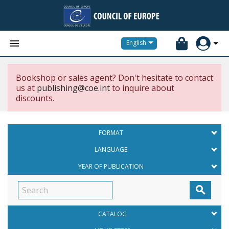


English
Bookshop or sales agent? Don't hesitate to contact
us at
publishing@coe.int
to inquire about
discounts.
FORMAT
LANGUAGE
YEAR OF PUBLICATION

CATALOG