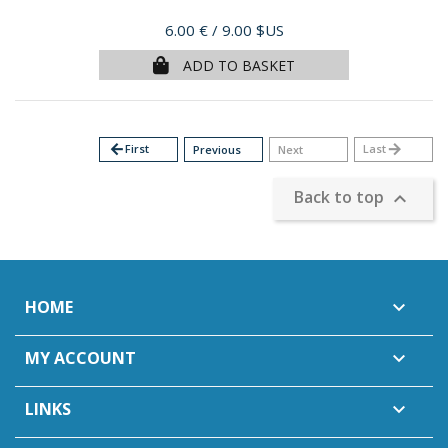
Price
6.00 €
/ 9.00 $US
ADD TO BASKET
arrow_back
First
Last
arrow_forward
Previous
Next
Back to top

HOME

MY ACCOUNT

LINKS
