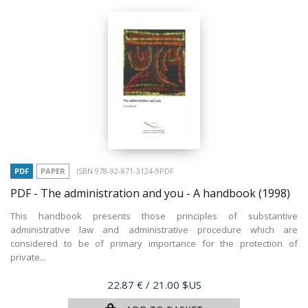
PDF
PAPER
ISBN 978-92-871-3124-9PDF
PDF - The administration and you - A handbook
(1998)
This handbook presents those principles of substantive
administrative law and administrative procedure which are
considered to be of primary importance for the protection of
private...
Price
22.87 €
/ 21.00 $US