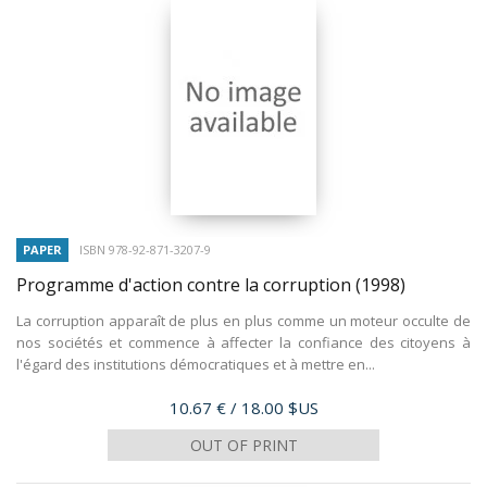
PAPER
ISBN 978-92-871-3207-9
Programme d'action contre la corruption
(1998)
La corruption apparaît de plus en plus comme un moteur occulte de
nos sociétés et commence à affecter la confiance des citoyens à
l'égard des institutions démocratiques et à mettre en...
Price
10.67 €
/ 18.00 $US
OUT OF PRINT