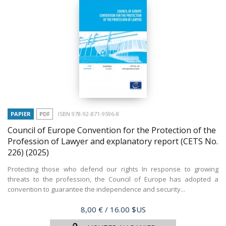
PAPIER
PDF
ISBN 978-92-871-9596-8
Council of Europe Convention for the Protection of the
Profession of Lawyer and explanatory report (CETS No.
226)
(2025)
Protecting those who defend our rights In response to growing
threats to the profession, the Council of Europe has adopted a
convention to guarantee the independence and security...
Prix
8,00 €
/ 16.00 $US