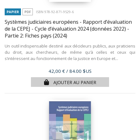
PAPIER
PDF
ISBN 978-92-871-9529-6
Systèmes judiciaires européens - Rapport d’évaluation
de la CEPEJ - Cycle d’évaluation 2024 (données 2022) -
Partie 2: Fiches pays
(2024)
Un outil indispensable destiné aux décideurs publics, aux praticiens
du droit, aux chercheurs, de même qu’à celles et ceux qui
s’intéressent au fonctionnement de la justice en Europe et...
Prix
42,00 €
/ 84.00 $US
AJOUTER AU PANIER