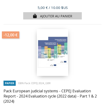
Prix
5,00 €
/ 10.00 $US
AJOUTER AU PANIER
-12,00 €
PAPIER
ISBN Pack CEPEJ 2024_GBR
Pack European judicial systems - CEPEJ Evaluation
Report - 2024 Evaluation cycle (2022 data) - Part 1 & 2
(2024)