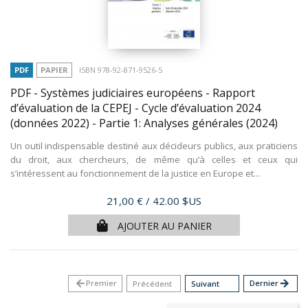
PDF
PAPIER
ISBN 978-92-871-9526-5
PDF - Systèmes judiciaires européens - Rapport
d’évaluation de la CEPEJ - Cycle d’évaluation 2024
(données 2022) - Partie 1: Analyses générales
(2024)
Un outil indispensable destiné aux décideurs publics, aux praticiens
du droit, aux chercheurs, de même qu’à celles et ceux qui
s’intéressent au fonctionnement de la justice en Europe et...
Prix
21,00 €
/ 42.00 $US
AJOUTER AU PANIER
arrow_back
Premier
Dernier
arrow_forward
Précédent
Suivant