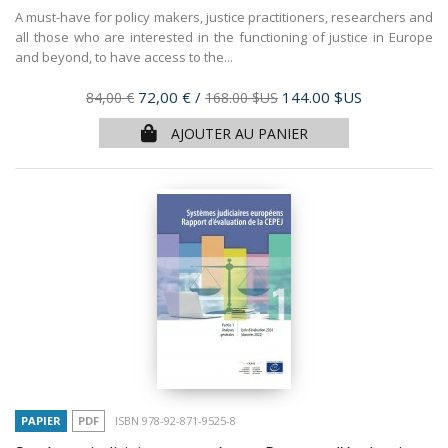
A must-have for policy makers, justice practitioners, researchers and
all those who are interested in the functioning of justice in Europe
and beyond, to have access to the...
Prix
Prix
72,00 €
/
144.00 $US
84,00 €
168.00 $US
de
AJOUTER AU PANIER
base
PAPIER
PDF
ISBN 978-92-871-9525-8