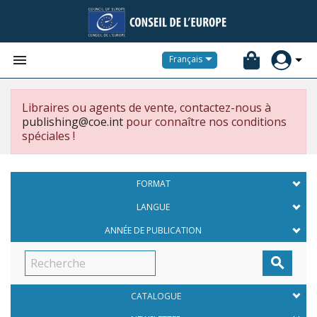


Français
Libraires ou agents de vente, contactez-nous à
publishing@coe.int
pour connaître nos conditions
spéciales !
FORMAT
LANGUE
ANNÉE DE PUBLICATION

CATALOGUE