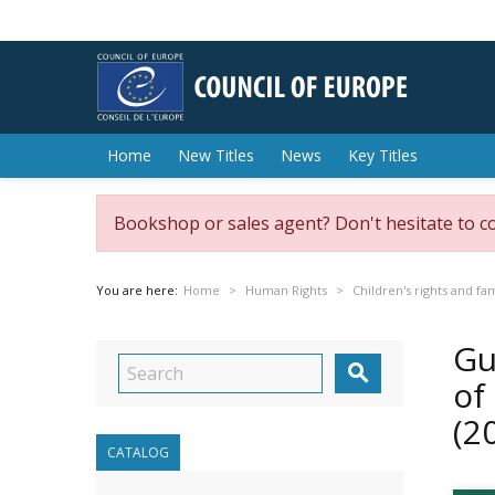
Home
New Titles
News
Key Titles
Bookshop or sales agent? Don't hesitate to c
You are here:
Home
Human Rights
Children's rights and fa
Gu

of
(2
CATALOG