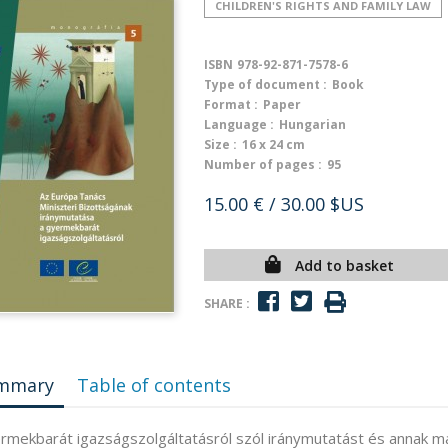
CHILDREN'S RIGHTS AND FAMILY LAW
ISBN
978-92-871-7578-6
Type of document :
Book
Format :
Paper
Language :
Hungarian
Size :
16 x 24 cm
Number of pages :
95
15.00 €
/ 30.00 $US
Add to basket
SHARE :
mmary
Table of contents
rmekbarát igazságszolgáltatásról szól iránymutatást és annak 