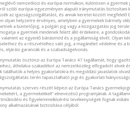
 meglévő nemzetközi és európai normákon, különösen a gyermek
ról szóló európai egyezményen alapuló iránymutatás biztosítani
sék az igazságszolgáltatást, és annak keretei között megfelelő
n olyan helyzetre érvényes, amelyben a gyermekek bármely okb
hetnek a büntetőjog, a polgári jog vagy a közigazgatási jog terüle
mogatja a gyermek mindenek felett álló érdekeire, a gondoskodás
, valamint az egyenlő bánásmód és a jogállamiság elvét. Olyan kér
selethez és a részvételhez való jog, a magánélet védelme és a bi
s, eljárási garanciák és a szabadságelvonás.
ánymutatás ösztönzi az Európa Tanács 47 tagállamát, hogy igazí
eihez, áthidalva szakadékot az nemzetközileg elfogadott elvek é
k találhatók a helyes gyakorlatokra és megoldási javaslatok olv
ágszolgáltatás terén tapasztalható jogi és gyakorlati hiányosság
ánymutatás szerves részét képezi az Európa Tanács gyermekjogi 
ekekért, a gyermekekkel!” elnevezésű programjának. A tagállamo
tműködési és figyelemmelkísérési tevékenységek fognak indulni
ony alkalmazásának biztosítása céljából.