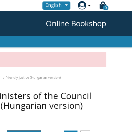

English
0
Online Bookshop
ld-friendly justice (Hungarian version)
nisters of the Council
e (Hungarian version)