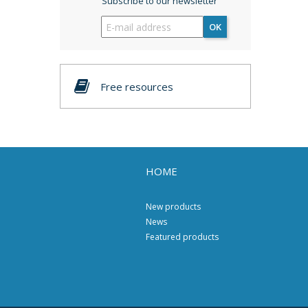
Subscribe to our newsletter
OK
Free resources
HOME
New products
News
Featured products