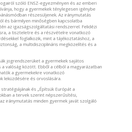
 jogairól szóló ENSZ-egyezményen és az emberi
 kívánja, hogy a gyermekek ténylegesen igénybe
 bánásmódban részesüljenek. Az iránymutatás
ól és bármilyen minőségben kapcsolatba
tén az igazságszolgáltatási rendszerrel. Felidézi
ra, a tiszteletre és a részvételre vonatkozó
désekkel foglalkozik, mint a tájékoztatáshoz, a
ztonság, a multidiszciplináris megközelítés és a
tsák jogrendszerüket a gyermekek sajátos
s a valóság között. Ebből a célból a magyarázatban
ashatók a gyermekekre vonatkozó
ok leküzdésére és orvoslására.
stratégiájának és „Építsük Európát a
kban a tervek szerint népszerűsítési,
 az iránymutatás minden gyermek javát szolgáló