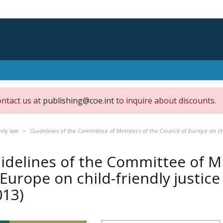
ontact us at
publishing@coe.int
to inquire about discounts.
mily law
Guidelines of the Committee of Ministers of the Council of Europe on chi
idelines of the Committee of Mi
 Europe on child-friendly justic
013)