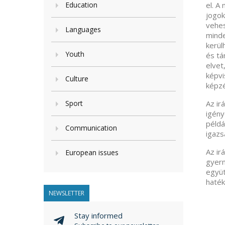
Education
el. A
jogok
vehes
Languages
minde
kerül
Youth
és tá
elvet
képvi
Culture
képzé
Sport
Az ir
igény
példá
Communication
igazs
Az ir
European issues
gyerm
együt
haték
NEWSLETTER
Stay informed