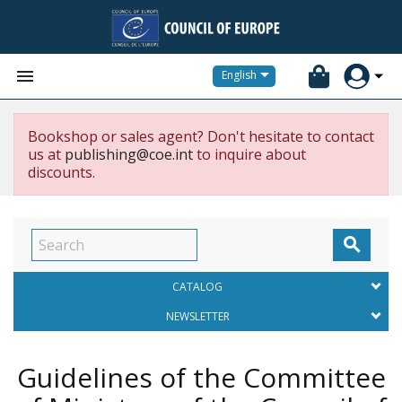


English
Bookshop or sales agent? Don't hesitate to contact
us at
publishing@coe.int
to inquire about
discounts.

CATALOG
NEWSLETTER
Guidelines of the Committee