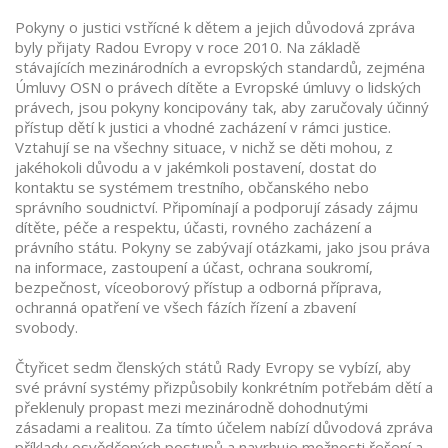
Pokyny o justici vstřícné k dětem a jejich důvodová zpráva
byly přijaty Radou Evropy v roce 2010. Na základě
stávajících mezinárodních a evropských standardů, zejména
Úmluvy OSN o právech dítěte a Evropské úmluvy o lidských
právech, jsou pokyny koncipovány tak, aby zaručovaly účinný
přístup dětí k justici a vhodné zacházení v rámci justice.
Vztahují se na všechny situace, v nichž se děti mohou, z
jakéhokoli důvodu a v jakémkoli postavení, dostat do
kontaktu se systémem trestního, občanského nebo
správního soudnictví. Připomínají a podporují zásady zájmu
dítěte, péče a respektu, účasti, rovného zacházení a
právního státu. Pokyny se zabývají otázkami, jako jsou práva
na informace, zastoupení a účast, ochrana soukromí,
bezpečnost, víceoborový přístup a odborná příprava,
ochranná opatření ve všech fázích řízení a zbavení
svobody.
Čtyřicet sedm členských států Rady Evropy se vybízí, aby
své právní systémy přizpůsobily konkrétním potřebám dětí a
překlenuly propast mezi mezinárodně dohodnutými
zásadami a realitou. Za tímto účelem nabízí důvodová zpráva
příklady osvědčených postupů a navrhuje možnosti řešení a