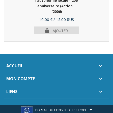
l'autonomie locale - 20e
anniversaire (Action...
(2006)
Prix
10,00 €
/ 15.00 $US
AJOUTER
ACCUEIL

MON COMPTE

LIENS

PORTAIL DU CONSEIL DE L'EUROPE