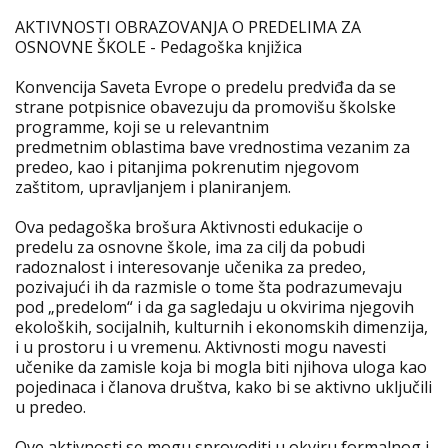
AKTIVNOSTI OBRAZOVANJA O PREDELIMA ZA
OSNOVNE ŠKOLE - Pedagoška knjižica
Konvencija Saveta Evrope o predelu predviđa da se
strane potpisnice obavezuju da promovišu školske
programme, koji se u relevantnim
predmetnim oblastima bave vrednostima vezanim za
predeo, kao i pitanjima pokrenutim njegovom
zaštitom, upravljanjem i planiranjem.
Ova pedagoška brošura Aktivnosti edukacije o
predelu za osnovne škole, ima za cilj da pobudi
radoznalost i interesovanje učenika za predeo,
pozivajući ih da razmisle o tome šta podrazumevaju
pod „predelom“ i da ga sagledaju u okvirima njegovih
ekoloških, socijalnih, kulturnih i ekonomskih dimenzija,
i u prostoru i u vremenu. Aktivnosti mogu navesti
učenike da zamisle koja bi mogla biti njihova uloga kao
pojedinaca i članova društva, kako bi se aktivno uključili
u predeo.
Ove aktivnosti se mogu sprovoditi u okviru formalnog i